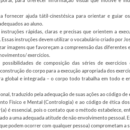
poral, para oferecer informação visual que motive e ind
ra fornecer ajuda tátil-cinestésica para orientar e guiar 
s adequados ao aluno.
r instruções rápidas, claras e precisas que orientem a ex
. Essas instruções devem utilizar o vocabulário criado por J
lizar imagens que favoreçam a compreensão das diferentes 
ovimentos/ exercícios.
ssibilidades de composição das séries de exercícios 
onstrução do corpo para a execução apropriada dos exercí
 global e integrada – o corpo todo trabalha em todo e em 
al, traduzido pela adequação de suas ações ao código de e
 Físico e Mental (Contrologia) e ao código de ética dos P
r(a) é essencial, pois o contato que o método estabelece, en
ado a uma adequada atitude de não envolvimento pessoal. Est
s (que podem ocorrer com qualquer pessoa) comprometam a s