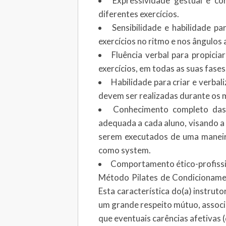
Expressividade gestual e cor
diferentes exercícios.
Sensibilidade e habilidade pa
exercícios no ritmo e nos ângulo
Fluência verbal para propicia
exercícios, em todas as suas fases
Habilidade para criar e verba
devem ser realizadas durante os m
Conhecimento completo das po
adequada a cada aluno, visando a c
serem executados de uma maneira
como system.
Comportamento ético-profission
Método Pilates de Condicionamento
Esta característica do(a) instruto
um grande respeito mútuo, associ
que eventuais carências afetiva