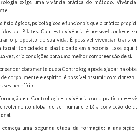
rologia exige uma vivência prática do método. Vivênci
nte.
os fisiológicos, psicológicos e funcionais que a prática pro
idos por Pilates. Com esta vivência, é possível conhecer-s
r o propósito de sua vida. É possível vivenciar transf
a facial; tonicidade e elasticidade em sincronia. Esse equil
ua vez, cria condições para uma melhor compreensão de si.
eender claramente que a Contrologia pode ajudar na obtenc
 de corpo, mente e espírito, é possível assumir com clareza
sses benefícios.
formação em Contrologia – a vivência como praticante – vis
envolvimento global do ser humano e b) a convicção de que
onal.
 começa uma segunda etapa da formação: a aquisiçã