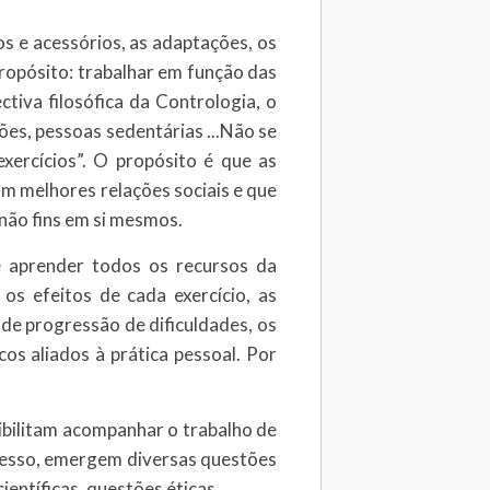
s e acessórios, as adaptações, os
pósito: trabalhar em função das
tiva filosófica da Contrologia, o
̃es, pessoas sedentárias ...Não se
rcícios”. O propósito é que as
 melhores relações sociais e que
não fins em si mesmos.
e aprender todos os recursos da
os efeitos de cada exercício, as
s de progressão de dificuldades, os
s aliados à prática pessoal. Por
sibilitam acompanhar o trabalho de
ocesso, emergem diversas questões
ntíficas, questões éticas.