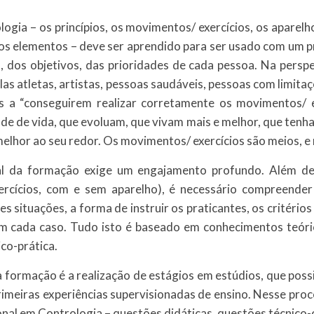
gia – os princípios, os movimentos/ exercícios, os aparelho
os elementos – deve ser aprendido para ser usado com um pro
s, dos objetivos, das prioridades de cada pessoa. Na perspec
as atletas, artistas, pessoas saudáveis, pessoas com limitaço
 a “conseguirem realizar corretamente os movimentos/ exe
 de vida, que evoluam, que vivam mais e melhor, que tenham
lhor ao seu redor. Os movimentos/ exercícios são meios, e 
 da formação exige um engajamento profundo. Além d
ercícios, com e sem aparelho), é necessário compreender 
es situações, a forma de instruir os praticantes, os critério
 cada caso. Tudo isto é baseado em conhecimentos teórico
ico-prática.
rmação é a realização de estágios em estúdios, que pos
primeiras experiências supervisionadas de ensino. Nesse pr
nal em Contrologia – questões didáticas, questões técnico-cie